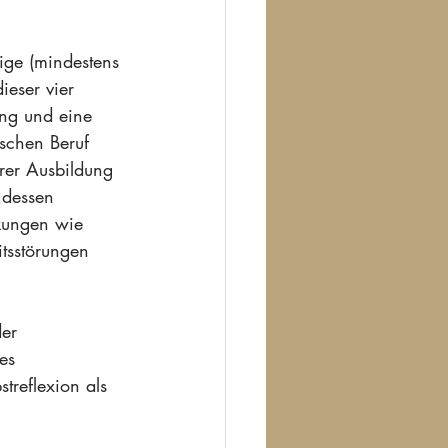
ige (mindestens 
ieser vier 
ung und eine 
schen Beruf 
rer Ausbildung 
 dessen 
nkungen wie 
tsstörungen 
er 
es 
treflexion als