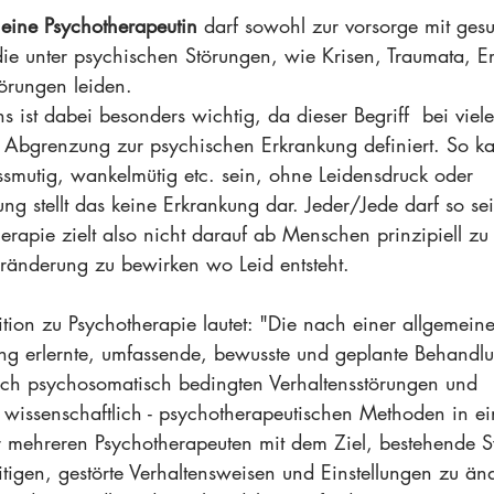
 eine Psychotherapeutin 
darf sowohl zur vorsorge mit ges
e unter psychischen Störungen, wie Krisen, Traumata, E
törungen leiden.
ns ist dabei besonders wichtig, da dieser Begriff  bei viel
e Abgrenzung zur psychischen Erkrankung definiert. So ka
smutig, wankelmütig etc. sein, ohne Leidensdruck oder 
g stellt das keine Erkrankung dar. Jeder/Jede darf so sei
erapie zielt also nicht darauf ab Menschen prinzipiell zu
ränderung zu bewirken wo Leid entsteht.
ition zu Psychotherapie lautet: "Die nach einer allgemein
ng erlernte, umfassende, bewusste und geplante Behandl
ch psychosomatisch bedingten Verhaltensstörungen und 
 wissenschaftlich - psychotherapeutischen Methoden in ein
 mehreren Psychotherapeuten mit dem Ziel, bestehende 
itigen, gestörte Verhaltensweisen und Einstellungen zu än