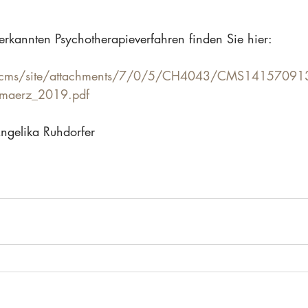
nerkannten Psychotherapieverfahren finden Sie hier:
at/cms/site/attachments/7/0/5/CH4043/CMS14157091
_maerz_2019.pdf
Angelika Ruhdorfer 