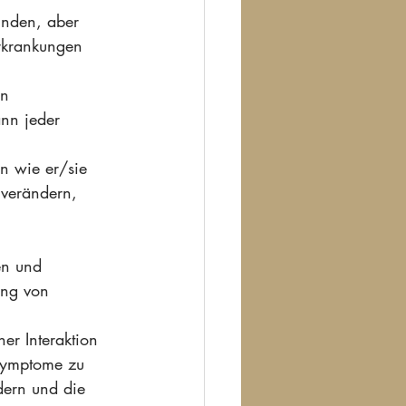
unden, aber 
rkrankungen 
en 
nn jeder 
n wie er/sie 
 verändern, 
en und 
ung von 
er Interaktion 
Symptome zu 
dern und die 