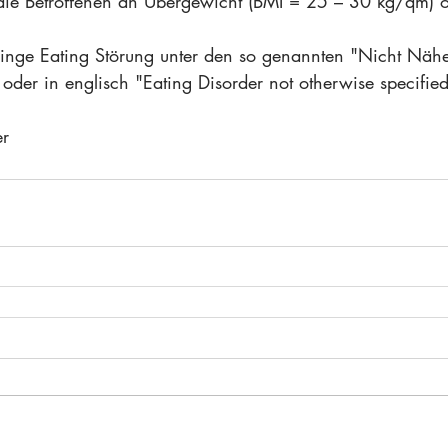
 die Betroffenen an Übergewicht (BMI = 25 – 30 kg/qm) o
Binge Eating Störung unter den so genannten "Nicht Näh
oder in englisch "Eating Disorder not otherwise specifi
r 