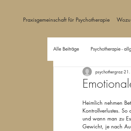
Praxisgemeinschaft für Psychotherapie
Wozu 
Alle Beiträge
Psychotherapie - al
psychothergraz
21.
Emotionale
Heimlich nehmen Bet
Kontrollverlustes. So
und wann man zu Esse
Gewicht, je nach Aus