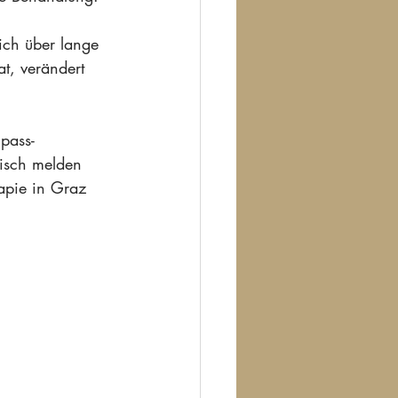
ich über lange 
at, verändert 
pass-
nisch melden 
apie in Graz 