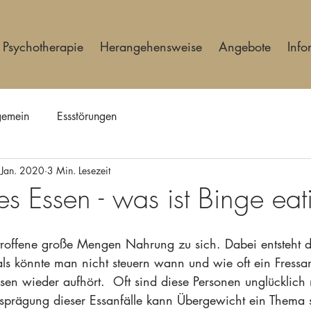
Psychotherapie
Herangehensweise
Angebote
Info
lgemein
Essstörungen
 Jan. 2020
3 Min. Lesezeit
s Essen - was ist Binge eat
roffene große Mengen Nahrung zu sich. Dabei entsteht d
 als könnte man nicht steuern wann und wie oft ein Fressan
n wieder aufhört.  Oft sind diese Personen unglücklich 
prägung dieser Essanfälle kann Übergewicht ein Thema s