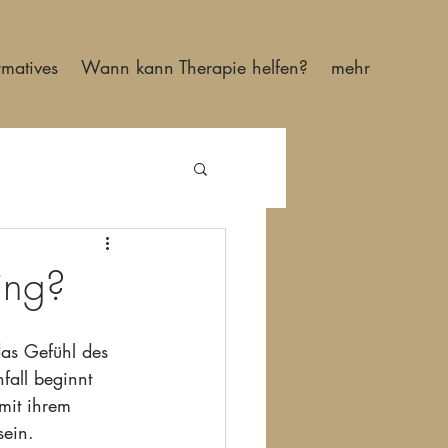
rmatives
Wann kann Therapie helfen?
mehr
ing?
as Gefühl des 
fall beginnt 
mit ihrem 
ein. 