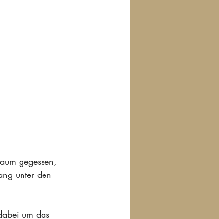
raum gegessen, 
ang unter den 
t dabei um das 