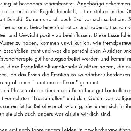
örung ist besonders schambesetzt. Angehörige bekommen 
 passieren in der Regeln heimlich, oft im stehen in der K
fort Schuld, Scham und oft auch Ekel vor sich selbst ein. 
Thema sein. Betroffene sind ratlos und haben oft schon vi
lten und Gewicht positiv zu beeinflussen. Diese Essanfälle
n Muster zu haben, kommen unwillkürlich, wie fremdgesteue
n Essanfällen steht und was die persönlichen Auslöser und
 Psychotherapie gut herausgearbeitet werden und kommt mi
il diese Essanfälle oft emotionale Auslöser haben, die ni
n, da das Essen die Emotion so wunderbar überdecken
örung oft auch "emotionales Essen" genannt. 
ch Phasen ab bei denen sich Betroffene gut kontrolliere
it vermehrten "Fressanfällen" und dem Gefühl von völlige
ussehen ist für Betroffene oft wichtig, sie fühlen sich in 
n sie sich auch anders war als sie wirklich sind.  
men erst nach jahrelangem Leiden in psychotherapeutisc