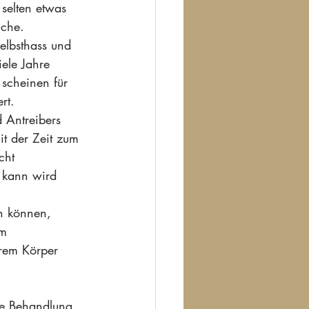
selten etwas 
üche. 
Selbsthass und 
ele Jahre 
 scheinen für 
rt. 
 Antreibers 
t der Zeit zum 
cht 
 kann wird 
n können, 
m 
ihrem Körper 
he Behandlung. 