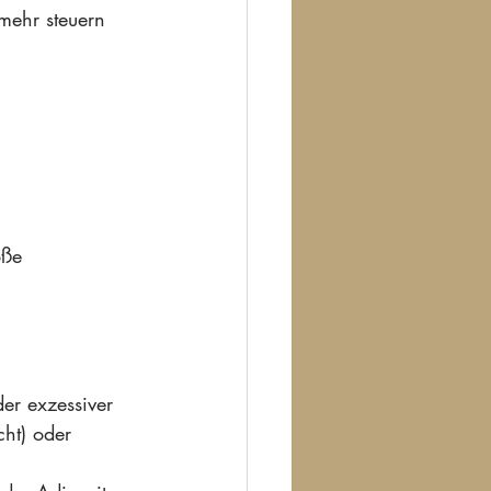
mehr steuern 
oße 
er exzessiver 
ht) oder 